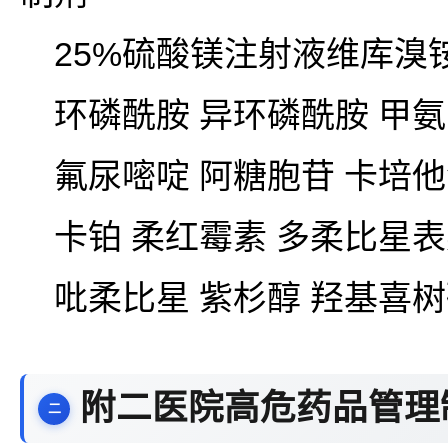
25%硫酸镁注射液维库溴
环磷酰胺 异环磷酰胺 甲
氟尿嘧啶 阿糖胞苷 卡培
卡铂 柔红霉素 多柔比星
吡柔比星 紫杉醇 羟基喜
附二医院高危药品管理