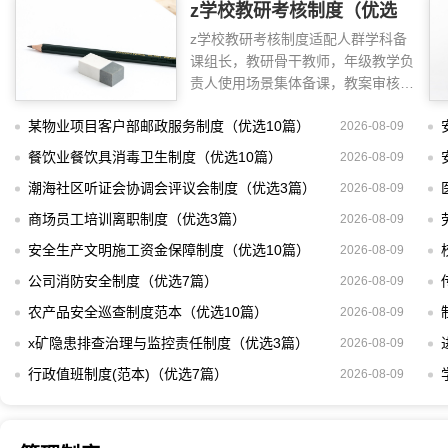
z学校教研考核制度（优选
z学校教研考核制度适配人群学科备
10篇）
课组长，教研骨干教师，年级教学负
责人使用场景集体备课，教案审核，
听课评课制定
某物业项目客户部邮政服务制度（优选10篇）
2026-08-09
餐饮业餐饮具消毒卫生制度（优选10篇）
2026-08-09
潮海社区听证会协调会评议会制度（优选3篇）
2026-08-09
商场员工培训离职制度（优选3篇）
2026-08-09
安全生产文明施工资金保障制度（优选10篇）
2026-08-09
公司消防安全制度（优选7篇）
2026-08-09
农产品安全巡查制度范本（优选10篇）
2026-08-09
x矿隐患排查治理与监控责任制度（优选3篇）
2026-08-09
行政值班制度(范本)（优选7篇）
2026-08-09