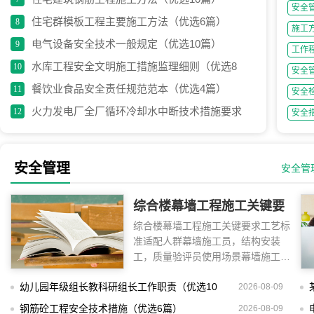
安全
住宅群模板工程主要施工方法（优选6篇）
8
施工
电气设备安全技术一般规定（优选10篇）
9
工作
水库工程安全文明施工措施监理细则（优选8
10
安全
篇）
餐饮业食品安全责任规范范本（优选4篇）
11
安全
火力发电厂全厂循环冷却水中断技术措施要求
12
安全
（优选4篇）
安全管理
安全管
综合楼幕墙工程施工关键要
综合楼幕墙工程施工关键要求工艺标
求工艺标准（优选5篇）
准适配人群幕墙施工员，结构安装
工，质量验评员使用场景幕墙施工，
高空作业，材料
幼儿园年级组长教科研组长工作职责（优选10
2026-08-09
篇）
钢筋砼工程安全技术措施（优选6篇）
2026-08-09