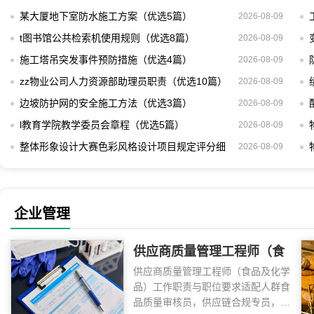
某大厦地下室防水施工方案（优选5篇）
2026-08-09
t图书馆公共检索机使用规则（优选8篇）
2026-08-09
施工塔吊突发事件预防措施（优选4篇）
2026-08-09
zz物业公司人力资源部助理员职责（优选10篇）
2026-08-09
边坡防护网的安全施工方法（优选3篇）
2026-08-09
l教育学院教学委员会章程（优选5篇）
2026-08-09
整体形象设计大赛色彩风格设计项目规定评分细
2026-08-09
则（优选3篇）
企业管理
供应商质量管理工程师（食
供应商质量管理工程师（食品及化学
品及化学品）工作职责与职
品）工作职责与职位要求适配人群食
位要求（优选10篇）
品质量审核员，供应链合规专员，食