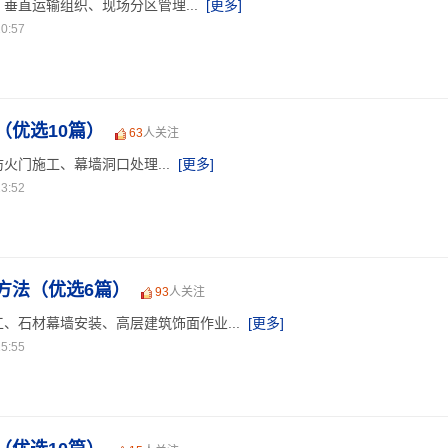
垂直运输组织、现场分区管理...
[更多]
0:57
（优选10篇）
63
人关注
火门施工、幕墙洞口处理...
[更多]
3:52
方法（优选6篇）
93
人关注
、石材幕墙安装、高层建筑饰面作业...
[更多]
5:55