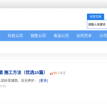
经营范围
科技公司
销售公司
食品公司
合同范本
公司
 施工方法（优选10篇）
65
人关注
泥砂浆铺筑、压光养护...
[更多]
5:55