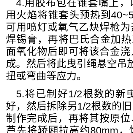
4.用胶布包在锥套嘴上
用火焰将锥套头预热到40~
可用喷灯或氧气乙炔焊枪为
焊锡膏，再将巴氏合金加热到
面氧化物后即可将该合金浇
成。然后将此曳引绳悬空吊放
扭或弯曲等应力。
5.将已制好1/2根数的
好，然后拆除另1/2根数的
制作完成后，再将其按原位
芦先将轿厢拉高约80mm