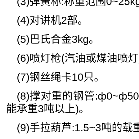
(3)弹簧称:称重范围0~25k
(4)对讲机2部。
(5)巴氏合金3kg。
(6)喷灯枪(汽油或煤油喷灯
(7)钢丝绳卡10只。
(8)撑对重的钢管:ф0~ф50
能承重3吨以上)。
(9)手拉葫芦:1.5~3吨的