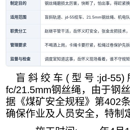
制定目的
钢丝绳磨损太厉害，快断了，怕出事，得赶紧换
适用范围
盲斜轨道、jd-55绞车、21.5mm钢丝绳、机电
职责分工
赵继平管干活，岳怀义盯安全，张金龙把技术，
管理要求
不喝酒上岗，卡绳卡要拧紧，松绳过卷保护先拆
监督与检查
调度室知道这事，岳怀义现场看着，谁不守规矩
盲斜绞车(型号:jd-5
fc/21.5mm钢丝绳，由
据《煤矿安全规程》第402
确保作业及人员安全，特制