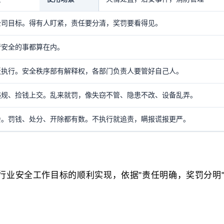
公司目标。得有人盯紧，责任要分清，奖罚要看得见。
管安全的事都算在内。
板执行。安全秩序部有解释权，各部门负责人要管好自己人。
违规、捡钱上交。乱来就罚，像失窃不管、隐患不改、设备乱弄。
会。罚钱、处分、开除都有数。不执行就追责，瞒报谎报更严。
行业安全工作目标的顺利实现，依据"责任明确，奖罚分明