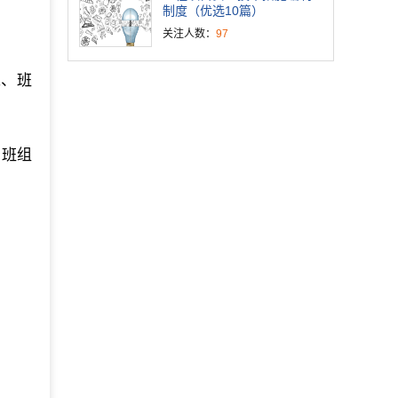
制度（优选10篇）
关注人数：
97
工、班
，班组