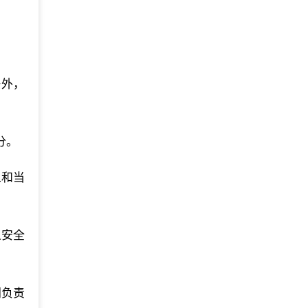
任外，
分。
人和当
人安全
门负责