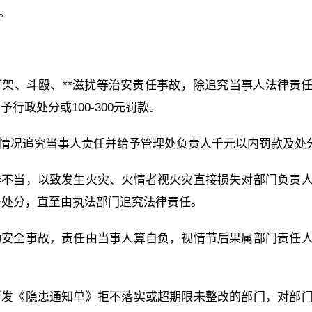
。
打架、斗殴、**滋扰等治安责任事故，除追究当事人法律责
政处分或100-300元罚款。
视情况追究当事人责任并给予管理处负责人千元以内罚款及处
作不当，以致发生火灾、火情者视火灾直接损失对部门负责
给予处分，直至由执法部门追究法律责任。
动安全事故，责任由当事人算自负，视情节后果属部门责任
。
所发《隐患通知单》拒不落实或超期限未整改的部门，对部