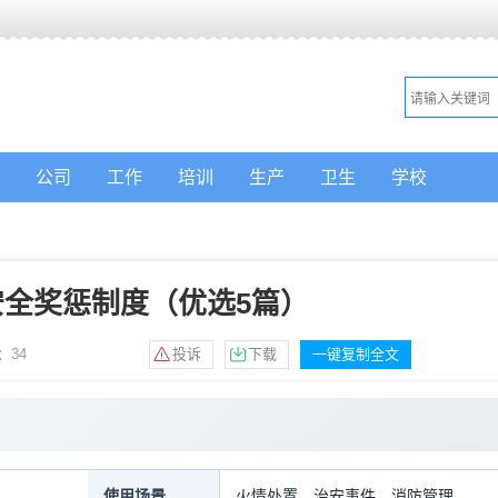
公司
工作
培训
生产
卫生
学校
安全奖惩制度（优选5篇）
：
34
投诉
下载
一键复制全文
员
使用场景
火情处置，治安事件，消防管理