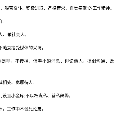
团结、艰苦奋斗、积极进取、严格苛求、自觉奉献"的工作精神
样。
z人、做社会人。
不随意接受媒体的采访。
弄是非，不传播、信奉小道消息、诽谤他人，提倡沟通、
诚相处、宽厚待人。
门设置小金库;不以权谋私、营私舞弊。
体，工作中不谈兄论弟。