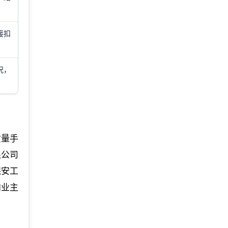
接扣
况，
《质量手
限公司
保安工
向业主