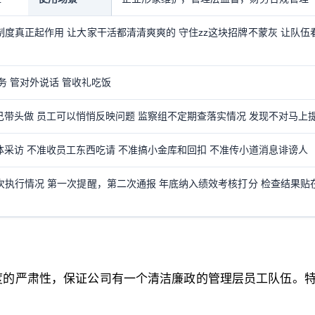
度真正起作用 让大家干活都清清爽爽的 守住zz这块招牌不蒙灰 让队伍
务 管对外说话 管收礼吃饭
己带头做 员工可以悄悄反映问题 监察组不定期查落实情况 发现不对马上
体采访 不准收员工东西吃请 不准搞小金库和回扣 不准传小道消息诽谤人
次执行情况 第一次提醒，第二次通报 年底纳入绩效考核打分 检查结果贴
度的严肃性，保证公司有一个清洁廉政的管理层员工队伍。