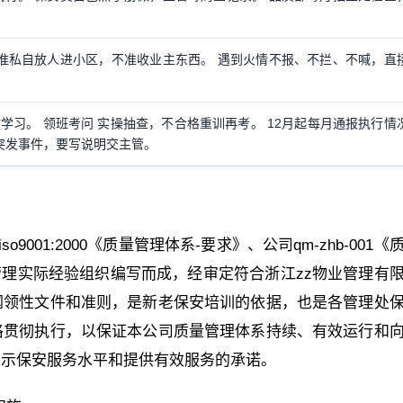
准私自放人进小区，不准收业主东西。 遇到火情不报、不拦、不喊，直
学习。 领班考问 实操抽查，不合格重训再考。 12月起每月通报执行情
突发事件，要写说明交主管。
dt iso9001:2000《质量管理体系-要求》、公司qm-zhb-001
管理实际经验组织编写而成，经审定符合浙江zz物业管理有
纲领性文件和准则，是新老保安培训的依据，也是各管理处
格贯彻执行，以保证本公司质量管理体系持续、有效运行和
展示保安服务水平和提供有效服务的承诺。