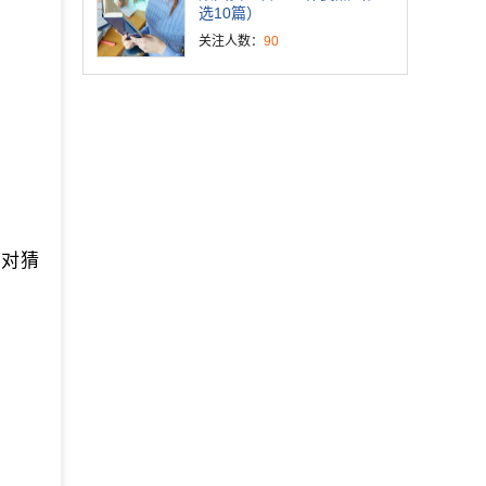
选10篇）
。
关注人数：
90
反对猜