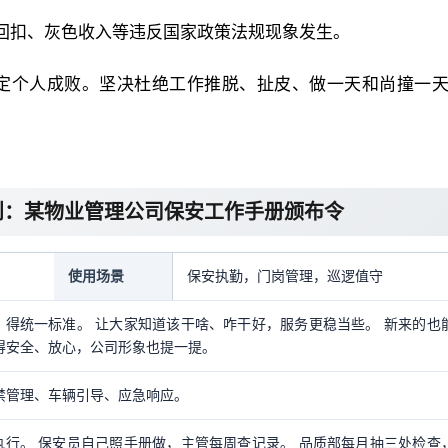
回扣、灰色收入等违反国家政策法规现象发生。
决定个人成败。坚决杜绝工作推脱、扯皮、做一天和尚撞一
则：某物业管理公司保安工作手册颁布令
使用场景
保安执勤，门岗管理，巡逻值守
得统一标准。 让大家知道该干啥、咋干好，服务更稳当些。 新来的也
得安全、放心，公司形象也提一提。
禁管理、车辆引导、应急响应。
行。 保安员自己照手册做，主管每周查记录。 品质部每月抽三处检查