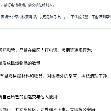
药，禁打电话吸烟，禁交钥匙给别人。
，围墙外杂草树枝要清掉，发现危险马上拦，拦不住就报警，不能迟到早
领药和管，严禁在库区内打电话、吸烟等违规行为;
核发放民爆物品的数量;
得有易燃易爆材料和物品，对围墙外的杂草、树枝清理干净
将自己所管的钥匙交与他人使用;
即制止，并劝离库区，若处理不下来，立即报公安局;