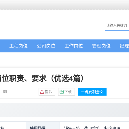
工程岗位
公司岗位
工作岗位
管理岗位
经理
岗位职责、要求（优选4篇）
：
69
投诉
下载
一键复制全文
文秘
使用场景
销售支持，费用管控，制度建设