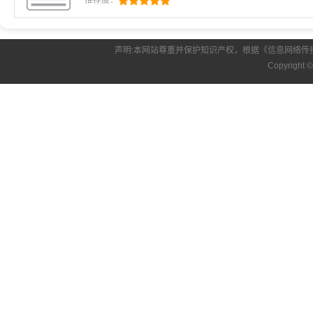
推荐度：
价，客户投诉多，影响卖房和公司
声明:本网站尊重并保护知识产权，根据《信息网络传
Copyright