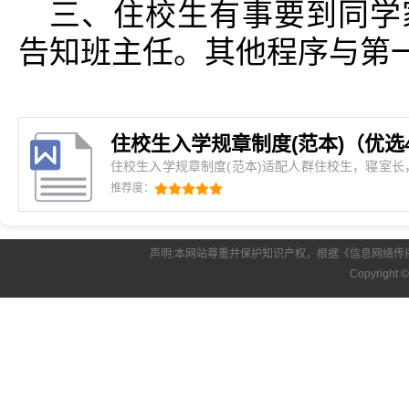
三、住校生有事要到同学
告知班主任。其他程序与第
住校生入学规章制度(范本)（优选
住校生入学规章制度(范本)适配人群住校生，寝室
管理，夜间就寝监管，宿舍安全防范制定背景学生晚
推荐度：
乱放，安全没保障，老师管不过
声明:本网站尊重并保护知识产权，根据《信息网络传
Copyright