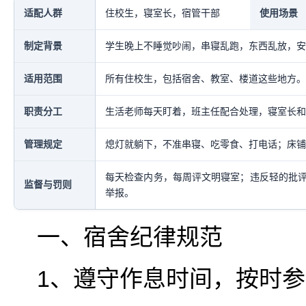
适配人群
住校生，寝室长，宿管干部
使用场景
制定背景
学生晚上不睡觉吵闹，串寝乱跑，东西乱放，安
适用范围
所有住校生，包括宿舍、教室、楼道这些地方。
职责分工
生活老师每天盯着，班主任配合处理，寝室长和
管理规定
熄灯就躺下，不准串寝、吃零食、打电话；床铺
每天检查内务，每周评文明寝室；违反轻的批
监督与罚则
举报。
一、宿舍纪律规范
1、遵守作息时间，按时