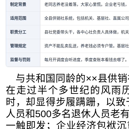
制定背景
老同志养老没着落，大家心里慌。企业老亏钱，
适用范围
全县供销社系统，包括机关、基层社、直属公司
职责分工
县社党委带头干，各中心社负责人具体做，机关
管理规定
资产不能乱卖乱送，养老钱必须专户管。基层社
监督与罚则
每月开调度会听进度，季度查账本看钱去哪了。
与共和国同龄的××县供
在走过半个多世纪的风雨
时，却显得步履蹒跚，以致于
人员和500多名退休人员老
一触即发；企业经济包袱沉