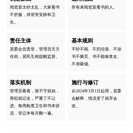
阅览室太吵太乱，大家看书
所有来阅览室看书的人。
不舒服，得管管安静和卫
生。
责任主体
基本规则
居委会负责管，管理员天天
不吵不闹、不扔垃圾、不涂
在岗，居民互相提醒监督。
书不撕页、书不能偷拿走、
不准吸烟。
落实机制
施行与修订
管理员看着，谁不守就劝，
从2024年3月1日起用，居委
再犯就记名，严重了不让
会解释，情况变了就开会
进。每周检查卫生和书本状
改。
况，登记本每月翻一遍。