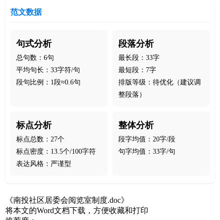
范文数据
句式分析
段落分析
总句数：6句
最长段：33字
平均句长：33字符/句
最短段：7字
段句比例：1段≈0.6句
排版等级：待优化（建议调
整段落）
标点分析
整体分析
标点总数：27个
段字均值：20字/段
标点密度：13.5个/100字符
句字均值：33字/句
表达风格：严谨型
《南投社区居委会阅览室制度.doc》
将本文的Word文档下载，方便收藏和打印