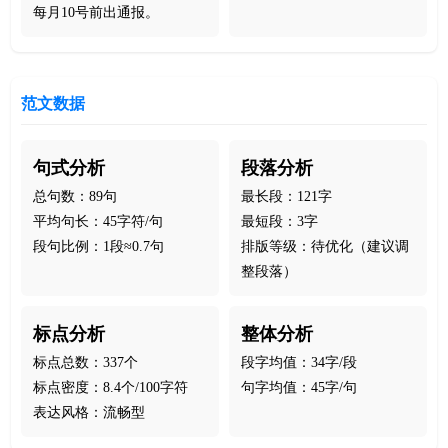
每月10号前出通报。
范文数据
句式分析
段落分析
总句数：89句
最长段：121字
平均句长：45字符/句
最短段：3字
段句比例：1段≈0.7句
排版等级：待优化（建议调
整段落）
标点分析
整体分析
标点总数：337个
段字均值：34字/段
标点密度：8.4个/100字符
句字均值：45字/句
表达风格：流畅型