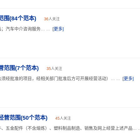
围(84个范本)
36
人关注
汽车中介咨询服务… ...
[更多]
范围(7个范本)
35
人关注
须经批准的项目，经相关部门批准后方可开展经营活动）… ...
[更多]
营范围(50个范本)
45
人关注
、五金配件（不含熔炼）、塑料制品制造、销售及网上经营上述产品… ..