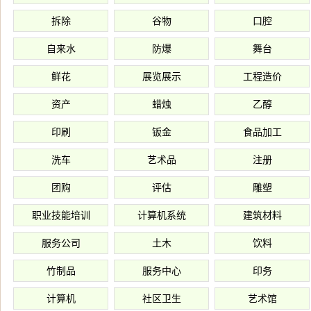
拆除
谷物
口腔
自来水
防爆
舞台
鲜花
展览展示
工程造价
资产
蜡烛
乙醇
印刷
钣金
食品加工
洗车
艺术品
注册
团购
评估
雕塑
职业技能培训
计算机系统
建筑材料
服务公司
土木
饮料
竹制品
服务中心
印务
计算机
社区卫生
艺术馆