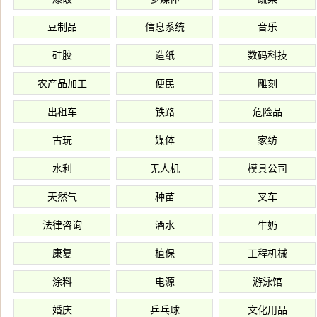
豆制品
信息系统
音乐
硅胶
造纸
数码科技
农产品加工
便民
雕刻
出租车
铁路
危险品
古玩
媒体
家纺
水利
无人机
模具公司
天然气
种苗
叉车
法律咨询
酒水
牛奶
康复
植保
工程机械
涂料
电源
游泳馆
婚庆
乒乓球
文化用品