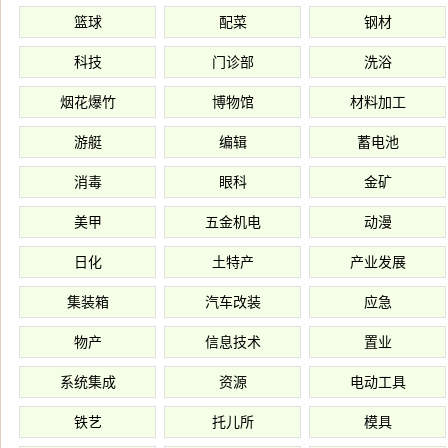
篮球
配菜
钢材
科技
门诊部
洗浴
烟花爆竹
博物馆
材料加工
游艇
编辑
蓄电池
消毒
眼科
金矿
美甲
五金机电
动漫
日化
土特产
产业发展
集装箱
汽车改装
应急
物产
信息技术
置业
系统集成
资源
电动工具
铁艺
托儿所
模具