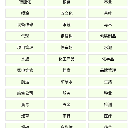
智能化
粮食
林业
喷涂
五交化
茶叶
设备维修
眼镜
马术
气球
钢结构
包装制品
项目管理
停车场
水泥
水族
化工产品
化学品
家电维修
档案
品牌管理
航运
矿泉水
生猪
航空公司
船务
种业
沥青
五金
检测
烟草
雨具
医疗
爆破
多媒体
蔬菜