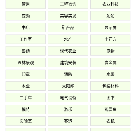
管道
工程咨询
农业科技
变频
美容美发
船舶
书店
矿产品
显示屏
工作室
水产
土石方
兽药
现代农业
宠物
园林景观
建筑安装
贵金属
印章
消防
水果
木业
太阳能
包装材料
二手车
电气设备
图书
模特
游乐
观赏鱼
实验室
客运
农机