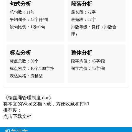
句式分析
段落分析
总句数：11句
最长段：72字
平均句长：45字符/句
最短段：27字
段句比例：1段≈1句
排版等级：良好（排版合
理）
标点分析
整体分析
标点总数：50个
段字均值：45字/段
标点密度：10个/100字符
句字均值：45字/句
表达风格：流畅型
《钢丝绳管理制度.doc》
将本文的Word文档下载，方便收藏和打印
推荐度：
点击下载文档
相关范文