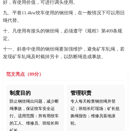
好，有使用价值，可进行调头使用。
九、平巷11.4kw绞车使用的钢丝绳，在一般情况下可以用旧
绳代替。
十、凡使用有接头的钢丝绳，必须遵守《规程》第409条规
定。
十一、斜巷中使用的钢丝绳要加强维护，避免矿车轧绳，若
发现矿车轧绳及时截掉另卡，以防断绳造成事故。
范文亮点（89分）
制度目的
管理职责
防止钢丝绳出问题，减少断
专人每天检查钢丝绳并登
绳事故，保证绞车安全运
记；班组长盯现场；矿长批
行。适用范围：所有用绞车
换绳报告；维修员装地滚
的工人、维修员、班组长和
轮。
矿长。