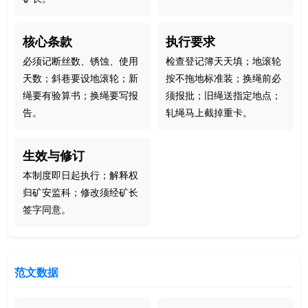
核心条款
执行要求
必须记断丝数、锈蚀、使用
检查登记簿天天填；地滚轮
天数；斜巷要设地滚轮；新
按不拖地标准装；换绳前必
绳要有验算书；换绳要写报
须报批；旧绳送指定地点；
告。
轧绳马上截掉重卡。
生效与修订
本制度即日起执行；解释权
归矿安监科；修改须经矿长
签字同意。
范文数据