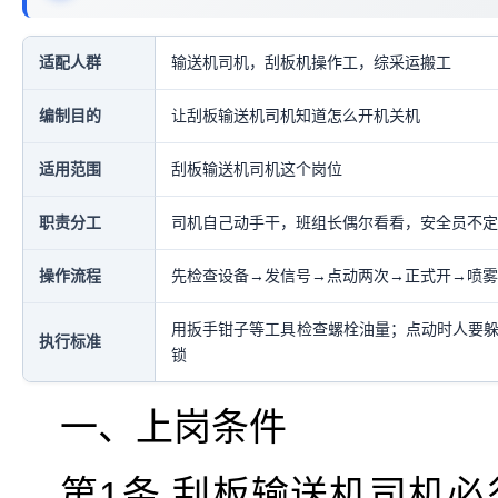
适配人群
输送机司机，刮板机操作工，综采运搬工
编制目的
让刮板输送机司机知道怎么开机关机
适用范围
刮板输送机司机这个岗位
职责分工
司机自己动手干，班组长偶尔看看，安全员不定
操作流程
先检查设备→发信号→点动两次→正式开→喷雾
用扳手钳子等工具检查螺栓油量；点动时人要躲
执行标准
锁
一、上岗条件
第1条 刮板输送机司机