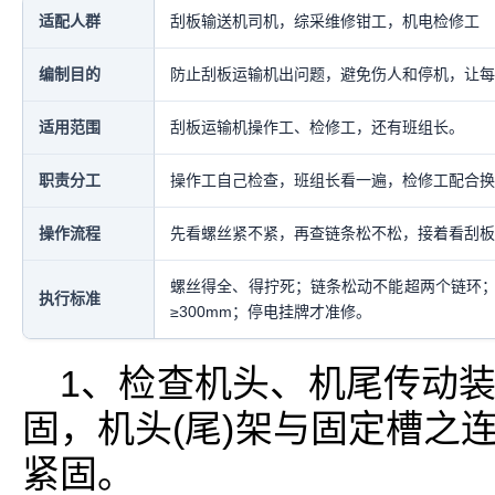
适配人群
刮板输送机司机，综采维修钳工，机电检修工
编制目的
防止刮板运输机出问题，避免伤人和停机，让每
适用范围
刮板运输机操作工、检修工，还有班组长。
职责分工
操作工自己检查，班组长看一遍，检修工配合换
操作流程
先看螺丝紧不紧，再查链条松不松，接着看刮板
螺丝得全、得拧死；链条松动不能超两个链环
执行标准
≥300mm；停电挂牌才准修。
1、检查机头、机尾传动
固，机头(尾)架与固定槽之
紧固。