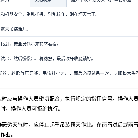
人和机器安全，别乱指挥、别乱操作、别在坏天气干。
、露天吊装活儿。
面比划，安全员偶尔来转转看看。
着试吊，然后慢慢吊、稳稳放，最后收杆收腿锁好。
断丝，轮胎气压要够，吊钩挂牢才走，雨后必须试吊一次，支腿垫木头
作业时应与操作人员密切配合，执行规定的指挥信号。操作人
误时，操作人员可拒绝执行。
雾等恶劣天气时，应停止起重吊装露天作业。在雨雪过后或雨
行作业。