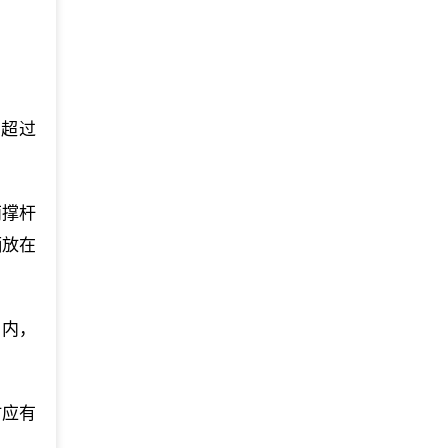
得超过
两撑杆
柄放在
围内，
时应有