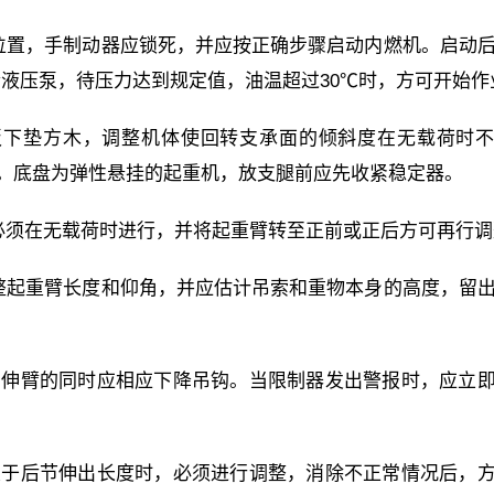
档位置，手制动器应锁死，并应按正确步骤启动内燃机。启动
液压泵，待压力达到规定值，油温超过30℃时，方可开始作
脚板下垫方木，调整机体使回转支承面的倾斜度在无载荷时
须插上。底盘为弹性悬挂的起重机，放支腿前应先收紧稳定器。
腿必须在无载荷时进行，并将起重臂转至正前或正后方可再行
调整起重臂长度和仰角，并应估计吊索和重物本身的高度，留
，在伸臂的同时应相应下降吊钩。当限制器发出警报时，应立
度大于后节伸出长度时，必须进行调整，消除不正常情况后，