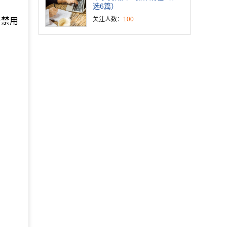
选6篇）
关注人数：
100
严禁用