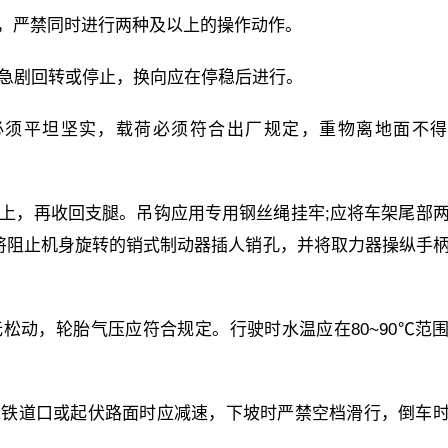
上时，严禁同时进行两种及以上的操作动作。
免急剧回转或停止，换向应在停稳后进行。
路必须平坦坚实，载荷必须符合出厂规定，重物离地面不
支架上，再收回支腿。吊钩应用专用钢丝绳挂牢;应将车架尾部
将阻止机身旋转的销式制动器插人销孔，并将取力器操纵手
无松动，轮胎气压应符合规定。行驶时水温应在80~90℃范
，过铁道口或起伏路面时应减速，下坡时严禁空档滑行，倒车