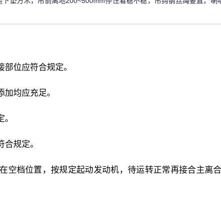
下垫方木，吊前离地200~500mm停住看稳不稳，吊钩钢丝绳要直，喇
接部位应符合规定。
添加均应充足。
定。
符合规定。
放在空档位置，按规定起动发动机，待运转正常再接合主离