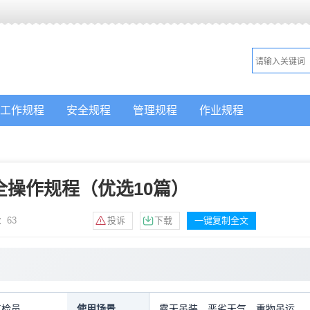
工作规程
安全规程
管理规程
作业规程
全操作规程（优选10篇）
：
63
投诉
下载
一键复制全文
点检员
使用场景
露天吊装，恶劣天气，重物吊运