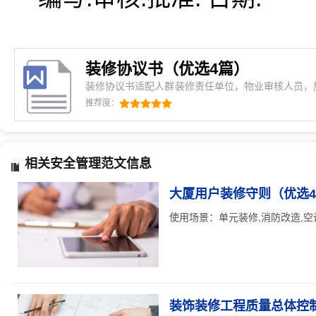
装修协议书（优选4篇）
装修协议书适配人群装修责任单位，物业审核人员，
设备加装，墙体改造制定目的怕装修时乱拆墙、乱接
推荐度：
租了号单元要装修的人。
相关安全管理范文信息
大厦用户装修守则（优选
使用场景：单元装修,消防改造,空调加
装饰装修工程质量总体控制