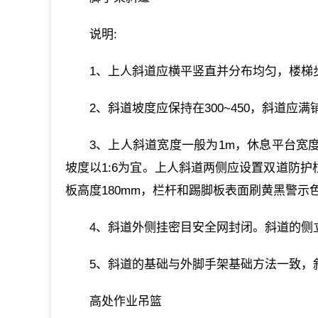
说明:
1、上人斜道应横平竖直并分布均匀，楼梯
2、斜道坡度应保持在300~450，斜道应
3、上人斜道宽度一般为1m，休息平台宽度为
坡度以1:6为宜。上人斜道两侧应设置双道防护栏
板高度180mm，栏杆和踢脚板表面刷黄黑警示
4、斜道外侧挂密目安全网封闭。斜道的侧
5、斜道的基础与外脚手架基础方法一致，
高处作业吊篮