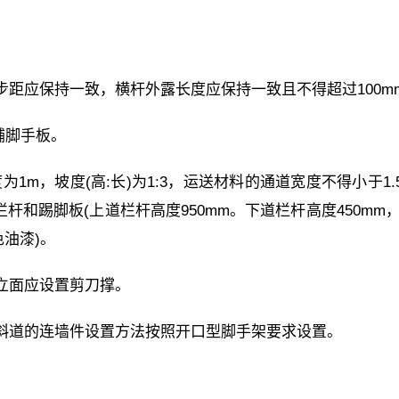
步距应保持一致，横杆外露长度应保持一致且不得超过100m
满铺脚手板。
1m，坡度(高:长)为1:3，运送材料的通道宽度不得小于1.
杆和踢脚板(上道栏杆高度950mm。下道栏杆高度450mm
色油漆)。
立面应设置剪刀撑。
斜道的连墙件设置方法按照开口型脚手架要求设置。