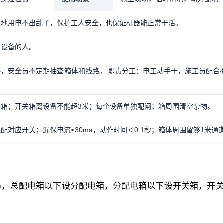
工地用电不出乱子，保护工人安全，也保证机器能正常干活。
用设备的人。
，安全员不定期抽查箱体和线路。 职责分工：电工动手干，施工员配合
。
箱；开关箱离设备不能超3米；每个设备单独配闸；箱周围清空杂物。
对应开关；漏保电流≤30ma，动作时间＜0.1秒；箱体周围留够1米通
电室)，总配电箱以下设分配电箱，分配电箱以下设开关箱，开