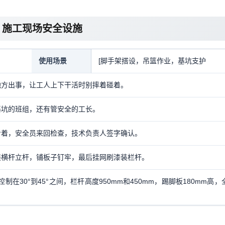
：施工现场安全设施
使用场景
[脚手架搭设，吊篮作业，基坑支护
地方出事，让工人上下干活时别摔着碰着。
基坑的班组，还有管安全的工长。
看着，安全员来回检查，技术负责人签字确认。
装横杆立杆，铺板子钉牢，最后挂网刷漆装栏杆。
制在30°到45°之间，栏杆高度950mm和450mm，踢脚板180mm高，