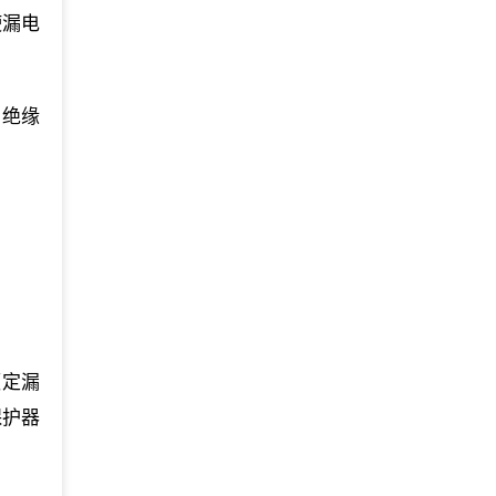
使漏电
、绝缘
额定漏
保护器