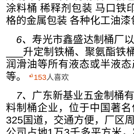
涂料桶 稀释剂包装 马口铁
格的金属包装 各种化工油漆
6、
寿光市鑫盛达制桶厂
___升定制铁桶、聚氨酯铁
润滑油等所有液态或半液态
等。
153
人喜欢
7、
广东新基业五金制桶
料制桶企业，位于中国著名
325国道，交通方便，厂区
公司占地1万3千多平方米