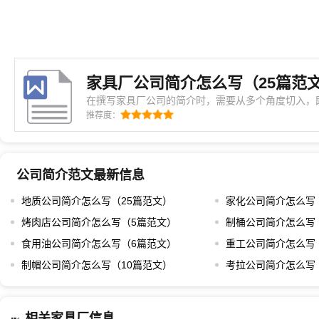
家具厂公司简介怎么写（25篇范
在撰写家具厂公司的简介时，需要从多个角度切入，
要展示出企业的文化内涵和专业水准。首先，要明确
推荐度：
创办人或者团队的经历，这有助于增加读者的信任感
具行业多年，拥有丰富的设计经验和市场洞察力，那
公司简介范文最新信息
地质公司简介怎么写（25篇范文）
家化公司简介怎么写
烤肉店公司简介怎么写（5篇范文）
制桶公司简介怎么写
食用油公司简介怎么写（6篇范文）
重工公司简介怎么写
制帽公司简介怎么写（10篇范文）
考拉公司简介怎么写
相关家具厂信息