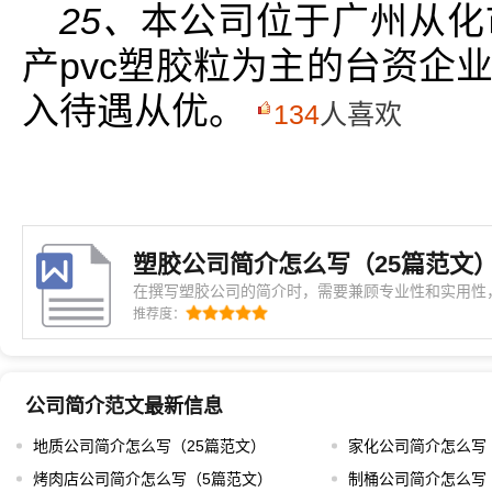
25、
本公司位于广州从化
产pvc塑胶粒为主的台资企
入待遇从优。
134
人喜欢
塑胶公司简介怎么写（25篇范文
在撰写塑胶公司的简介时，需要兼顾专业性和实用性
心价值和服务能力。从实际操作的角度来看，一个成
推荐度：
外界展示企业的发展历程、技术实力以及市场定位。
司的背景信息。例如，可以从成立时间开始，描述
公司简介范文最新信息
地质公司简介怎么写（25篇范文）
家化公司简介怎么写
烤肉店公司简介怎么写（5篇范文）
制桶公司简介怎么写