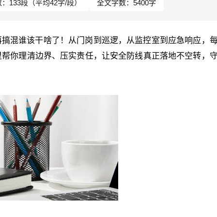
：133段（平均42字/段）
全文字数：5400字
再搞混谁该干啥了！从门岗到巡逻，从监控室到应急响应，
里帮你理清边界、压实责任，让安全防线真正落地不空转，