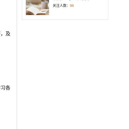
关注人数：
96
序，及
学习各