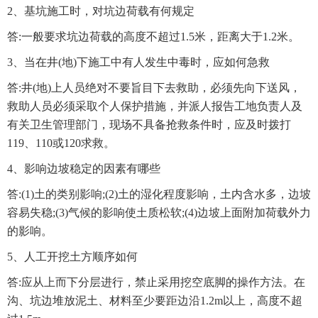
2、基坑施工时，对坑边荷载有何规定
答:一般要求坑边荷载的高度不超过1.5米，距离大于1.2米。
3、当在井(地)下施工中有人发生中毒时，应如何急救
答:井(地)上人员绝对不要旨目下去救助，必须先向下送风，
救助人员必须采取个人保护措施，并派人报告工地负责人及
有关卫生管理部门，现场不具备抢救条件时，应及时拨打
119、110或120求救。
4、影响边坡稳定的因素有哪些
答:(1)土的类别影响;(2)土的湿化程度影响，土内含水多，边坡
容易失稳;(3)气候的影响使土质松软;(4)边坡上面附加荷载外力
的影响。
5、人工开挖土方顺序如何
答:应从上而下分层进行，禁止采用挖空底脚的操作方法。在
沟、坑边堆放泥土、材料至少要距边沿1.2m以上，高度不超