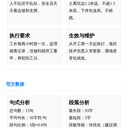
人不乱挖不乱站，安全员天
土离坑边1.2米远、不超1.5
天看边坡和支撑。
米高，下井先送风、不瞎
跳。
执行要求
生效与维护
工长每两小时巡一次，监理
从开工第一天起执行，项目
抽查记录，没做到就停工重
技术负责人管更新，遇地质
学，再犯扣工分。
变化就改。
范文数据
句式分析
段落分析
总句数：13句
最长段：93字
平均句长：56字符/句
最短段：5字
段句比例：1段≈0.6句
排版等级：待优化（建议调