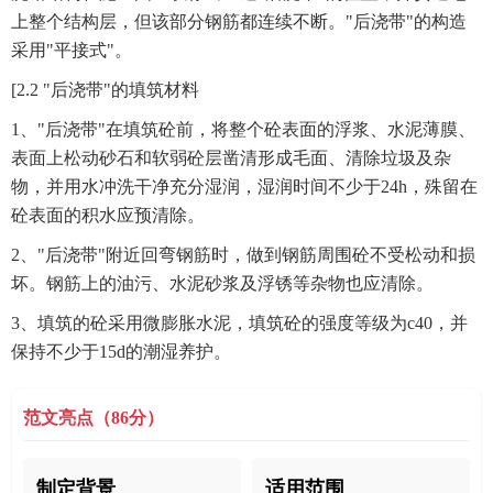
上整个结构层，但该部分钢筋都连续不断。"后浇带"的构造
采用"平接式"。
[2.2 "后浇带"的填筑材料
1、"后浇带"在填筑砼前，将整个砼表面的浮浆、水泥薄膜、
表面上松动砂石和软弱砼层凿清形成毛面、清除垃圾及杂
物，并用水冲洗干净充分湿润，湿润时间不少于24h，殊留在
砼表面的积水应预清除。
2、"后浇带"附近回弯钢筋时，做到钢筋周围砼不受松动和损
坏。钢筋上的油污、水泥砂浆及浮锈等杂物也应清除。
3、填筑的砼采用微膨胀水泥，填筑砼的强度等级为c40，并
保持不少于15d的潮湿养护。
范文亮点（86分）
制定背景
适用范围