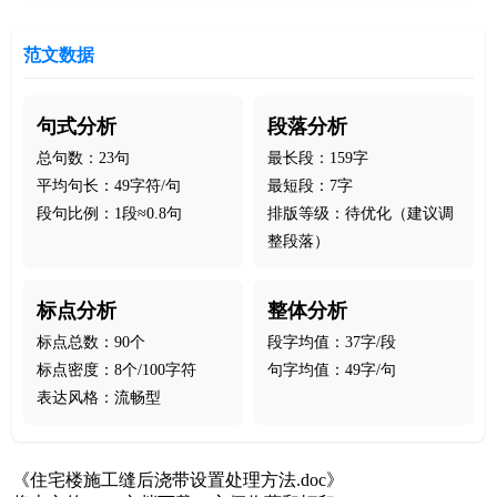
范文数据
句式分析
段落分析
总句数：23句
最长段：159字
平均句长：49字符/句
最短段：7字
段句比例：1段≈0.8句
排版等级：待优化（建议调
整段落）
标点分析
整体分析
标点总数：90个
段字均值：37字/段
标点密度：8个/100字符
句字均值：49字/句
表达风格：流畅型
《住宅楼施工缝后浇带设置处理方法.doc》