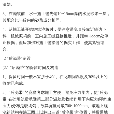
清除。
3、在浇筑前，水平施工缝先铺10~15mm厚的水泥砂浆一层，
其配合比与砼内的砂浆成分相同。
4、从施工缝开始继续浇筑时，要注意避免直接靠近缝边下
料。机械振捣前，宜向施工缝直接推近，并距80~loocm处停
止振捣，但应加强对施工缝接缝的捣实工作，使其紧密结
合。
[2 "后浇带"留设
[2.1 "后浇带"的保留时间及构造
1、保留时间一般不宜少于40d。在此期间温度及30%以上的
收缩已完成。
2、"后浇带"的宽度考虑施工方便，避免应力集力，使"后浇
带"在砼填筑后承受第二部分温差及收缩作用下内应力(即约束
应力)分布是较均匀，故其宽度可取700~1000mm。该地上现
浇铪结构在施工图上以标出三道"后浇带"的位置，并贯通地