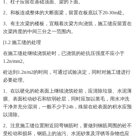
1、柱子应留在基础顶面、梁的下面。
2、和板连成整体的大断面梁，留置在板底以下20-30m处。
3、有主次梁的楼板，宜顺着次梁方向浇筑，施工缝应留置在
次梁跨度的中间三分之一范围内。
[1.2 施工缝的处理
在施工缝处继续浇筑砼时，已浇筑的砼抗压强度不应小于
1.2n/mm2。
砼达到1.2n/m2的时间，可通过试验决定，同时对施工缝进行
必要处理。
1、在以硬化的砼表面上继续浇筑砼前，应清除垃圾、水泥薄
膜、表面松动砂石和软弱砼层，同时应加以凿毛，用水冲洗
干净并充分湿润，一般不少于24h，殊留在砼表面的积水应预
以清除。
2、注意施工缝位置附近回弯钢筋时，要做到钢筋周围的砼不
受松动和损坏，钢筋上的油污、水泥砂浆及浮锈等杂物也应