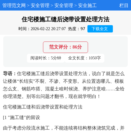
管理范文网
>
安全管理
>
安全管理
>
安全施工
栏目
住宅楼施工缝后浇带设置处理方法
97
时间：2026-02-22 20:27:07
热度：
下载全文
范文评分：86分
阅读时长：5分钟
全文长度：1050字
导语：
住宅楼施工缝后浇带设置处理方法，说白了就是怎么
让楼体“长结实”不裂、不渗、不变形。从位置选哪儿、模板
怎么支、钢筋咋搭、混凝土啥时候浇、养护注意啥……全给
你理清楚。别等出问题才翻书，现在就学明白！
住宅楼施工缝和后浇带设置和处理方法
[1 "施工缝"的留设
由于考虑分段流水施工，不能连续将结构整体浇筑完成，并