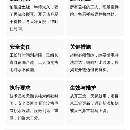
怕混凝土浇一半停太久，硬
所有盖楼的工人、现场搅拌
了再浇会裂开。夏天热容易
站、每层楼板梁柱接缝处。
干得快，冬天冷又慢，得盯
住时间。
安全责任
关键措施
工长盯时间别超限，班组长
超时必须留缝，缝要凿毛冲
查缝留哪合适，工人负责凿
洗湿透，铺同配比砂浆，振
毛冲水不偷懒。
捣避开缝边但要捣实。
执行要求
生效与维护
技术员每天翻表核对间歇时
从开工第一天起就用，项目
间，安全员巡查看谁没凿毛
总工管更新，遇到新添加剂
或积水没清。没做到返工重
或天气异常就马上调。
做，扣当天工分。