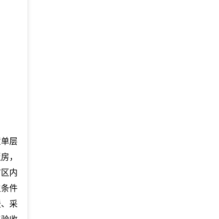
。
置单层
板房，
市区内
生条件
暖、采