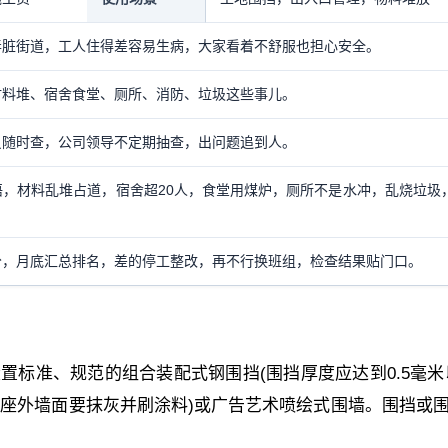
弄脏街道，工人住得差容易生病，大家看着不舒服也担心安全。
材料堆、宿舍食堂、厕所、消防、垃圾这些事儿。
员随时查，公司领导不定期抽查，出问题追到人。
，材料乱堆占道，宿舍超20人，食堂用煤炉，厕所不是水冲，乱烧垃圾
分，月底汇总排名，差的停工整改，再不行换班组，检查结果贴门口。
置标准、规范的组合装配式钢围挡(围挡厚度应达到0.5毫米
基座外墙面要抹灰并刷涂料)或广告艺术喷绘式围墙。围挡或