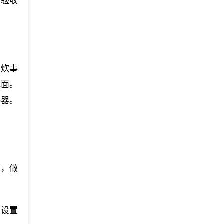
工验收
。炊事
地面。
热器。
责，做
要设置