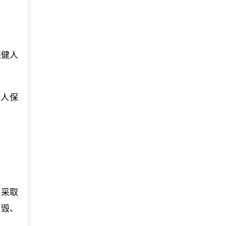
保健人
专人保
，采取
、毁、