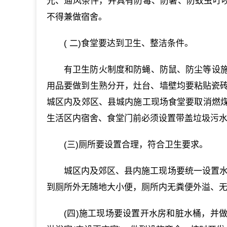
光、通风条件，并具有防毒、防暑、防蚊虫叮咬
不得兼做宿舍。
( 二)食堂要达到卫生、整洁条件。
有卫生防火制度和防蝇、防鼠、防尘等设
用品要做到生熟分开，灶台、墙壁均要粘贴瓷砖(
城区内及郊区、县城内施工现场食堂要取消燃
生活区内宿舍、食堂门前必须设置带盖垃圾污
(三)厕所要设置合理，符合卫生要求。
城区内及郊区、县内施工现场要统一设置水
到厕所外无随地大小便，厕所内无粪便外溢、
(四)施工现场要设置开水房和脏水桶，并