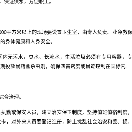
发，保证供水，方便职工。
000平方米以上的现场要设置卫生室，由专人负责。业急救
工的身体健康和人身安全。
三区内无污水，臭水、长流水，生活垃圾必须有专用容器，
定期投放鼠药盒杀虫剂，确保四害密度或鼠迹控制在国标内。
安综合治理。
备执勤或保安人员，建立治安保卫制度，坚持值班值宿制度
立卡，对外来人员要登记造册，防止扰乱社会治安和丢、损