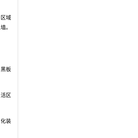
，区域
上墙。
、黑板
生活区
具化装