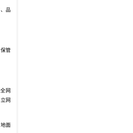
称、品
全保管
安全网
，立网
道地面