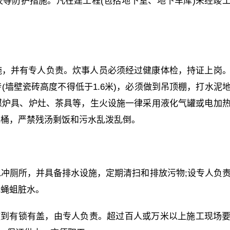
等防护措施。凡在建工程(包括地下室、地下车库)未经竣
施，并有专人负责。炊事人员必须经过健康体检，持证上岗
墙壁瓷砖高度不得低于1.6米)，必须做到吊顶棚，打水泥
煤炉具、炉灶、茶具等，生火设施一律采用液化气罐或电加
水桶，严禁残汤剩饭和污水乱泼乱倒。
冲厕所，并具备排水设施，定期清扫和排放污物;设专人负
无蝇蛆脏水。
做到有锁有盖，由专人负责。超过百人或万米以上施工现场