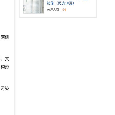
措施（优选10篇）
关注人数：
94
。
，两侧
牌、文
结构形
沙污染