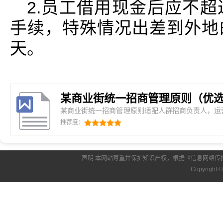
2.员工借用现金后应不
手续，特殊情况出差到外地
天。
某商业街统一招商管理原则（优选
某商业街统一招商管理原则适配人群招商负责人，运
景开业筹备，商户入驻，业态调整制定目的招商乱七
推荐度：
前没规划好，后面运营全乱套
声明:本网站尊重并保护知识产权，根据《信息网络传
Copyright