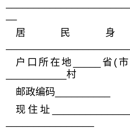
______________________
__
居民
______________________
户口所在地_____省(市)_
___________村
邮政编码__________
现住址_____________
________________