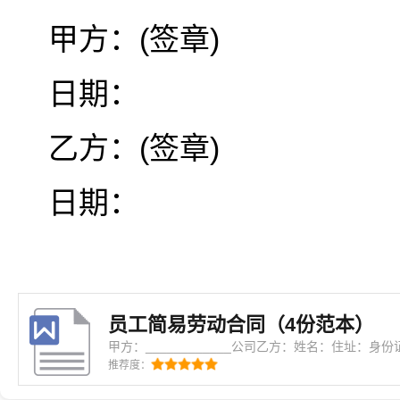
甲方：(签章)
日期：
乙方：(签章)
日期：
员工简易劳动合同（4份范本）
甲方：____________公司乙方：姓名：住址：身
____月____日起录用乙方为兼职员工，并依人力
推荐度：
理。二、甲乙双方经共同协议并取…