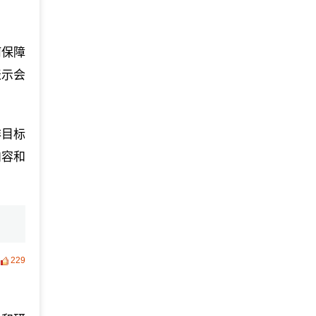
何保障
表示会
非目标
内容和
229