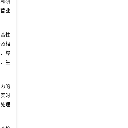
产和研
主营业
综合性
所及相
估、爆
发、生
效力的
场实时
期处理