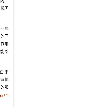
内__
为我国
务业典
展的同
。作用
品能除
立 于
位置优
业的服
173