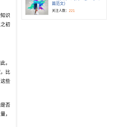
篇范文）
关注人数：
221
的知识
立之初
因此，
域，比
。这些
如是否
质量，