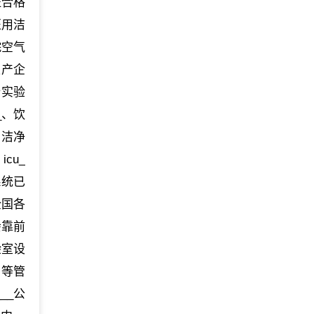
证合格
医用洁
院空气
生产企
全实验
_、饮
、洁净
cu_
系统已
全国各
会靠前
验室设
》等管
__公