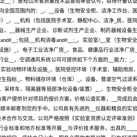
持正__”）是经山东省质量技术监督局审查认可，取得计量认
司面向全国范围内的：_、__设备（生物安全柜、洁净工作台、
）_、__机构（包括医院手术室、静配中心、洁净_房、医
企业、__器械生产企业、诊断试剂生产企业、制药器械设备
__;包括__机构消毒and#__;_、实验室/__室（生物安
设施）_、电子工业洁净厂房_、食品、健康品行业洁净厂房
业__、空调通风系统公司可提供如下个方面的__能力：_
实验动物环境及设施_、医院受控环境（手术室、辅助用房、i
卫生指标_、物料储存环境（仓库）_、设备、管道空气过滤
、采样车、隔离器等局部净化设备/装置）__、生物安全柜
司为客户提供针对项目的报价方案，价格公道实惠，__完成后
，并顺丰邮寄到您的手中。公司具有先进的__仪器和精良的实
技术合作与交流。公司严格按照《实验室资质认定评审准则
行业标准和地方标准等开展__与评价技术服务，出具的____