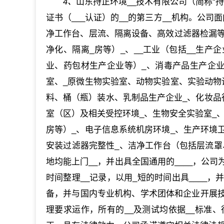
4、
山东持正环境__技术有限公司（简称“
证书（___认证）的__的第三方__机构。公
净工作台、层流、隔离设备、高效过滤器检漏等
净化、隔离_房等）_、__工业（包括__生产
业、药包材生产企业等）_、消毒产品生产企业and#
室、_原微生物实验室、动物实验室、实验动物
料、桶（瓶）装水、乳制品生产企业_、化妆品行
室（区）及相关受控环境_、生物安全实验室_、
房等）_、电子信息系统机房环境_、生产环境
安装过滤器完整性_、洁净工作台（包括层流罩
地均能上门__，并出具全国通用的____，公
时间整理__记录，以用_短的时间出具____
备，并与国内专业机构、学术团体和企业开展
理要求运作，所有的__及测试均依据__标准、