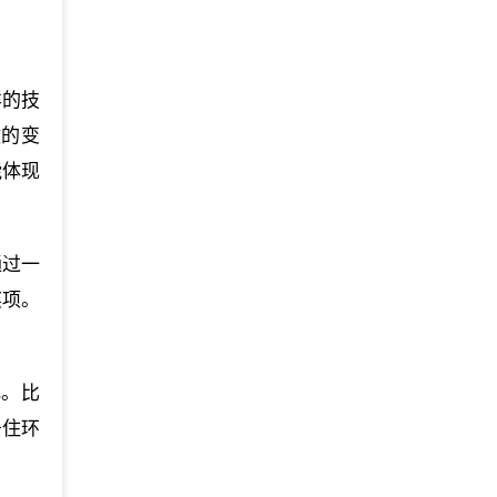
样的技
微的变
能体现
通过一
奖项。
化。比
居住环