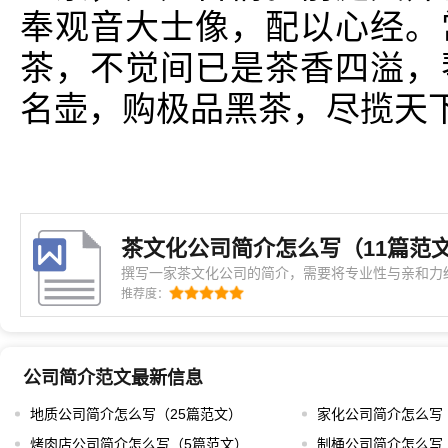
奉观音大士像，配以心经。
茶，不觉间已是茶香四溢，
名壶，购极品黑茶，尽揽天
茶文化公司简介怎么写（11篇范
撰写一家茶文化公司的简介，需要将专业性与亲和力
示的文字，更是向外界传递企业核心价值的重要载体
推荐度：
点：这家公司的定位是什么？它所处的行业背景如何
的答案会直接影响到最终成稿的风格。开头部分可以
公司简介范文最新信息
地质公司简介怎么写（25篇范文）
家化公司简介怎么写
烤肉店公司简介怎么写（5篇范文）
制桶公司简介怎么写