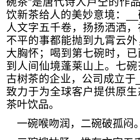
碗茶”是唐代诗人卢仝的作品
饮新茶给人的美妙意境：_
人文字五千卷，扬扬洒洒，
不平的事都能抛到九霄云外
大胸怀；喝到第七碗时，已
到人间仙境蓬莱山上。七碗
古树茶的企业，公司成立于_
致力于为全球客户提供原生
茶叶饮品。
一碗喉吻润，二碗破孤闷