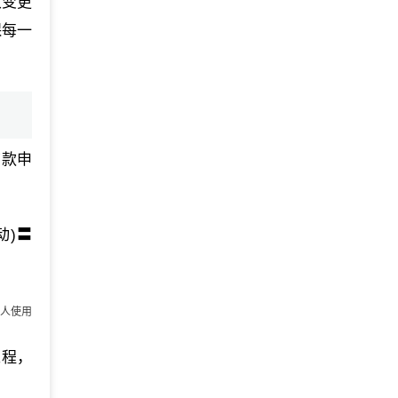
次变更
保每一
贷款申
动)〓
人使用
工程，