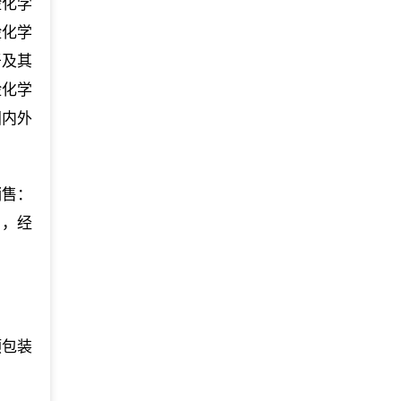
险化学
险化学
牙及其
险化学
国内外
销售：
目，经
预包装