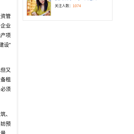
关注人数：
1074
投资管
于企业
地产项
建设”
化但又
设备租
，必须
建筑、
不妨预
考量，