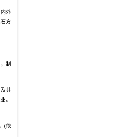
室内外
土石方
备，制
机及其
售业。
。(依