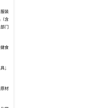
、服装
品（含
关部门
保健食
模具；
胶原材