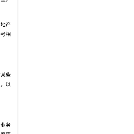
房地产
参考相
对某些
定，以
些业务