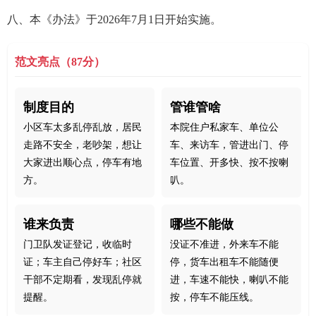
八、本《办法》于2026年7月1日开始实施。
范文亮点（87分）
制度目的
管谁管啥
小区车太多乱停乱放，居民
本院住户私家车、单位公
走路不安全，老吵架，想让
车、来访车，管进出门、停
大家进出顺心点，停车有地
车位置、开多快、按不按喇
方。
叭。
谁来负责
哪些不能做
门卫队发证登记，收临时
没证不准进，外来车不能
证；车主自己停好车；社区
停，货车出租车不能随便
干部不定期看，发现乱停就
进，车速不能快，喇叭不能
提醒。
按，停车不能压线。