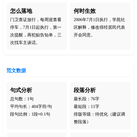
怎么落地
何时生效
门卫查证放行，每周巡查看
2006年7月1日执行，学苑社
停车，7月1日起执行，第一
区解释，修改得经居民代表
次提醒，再犯贴告知单，三
开会同意。
次找车主谈话。
范文数据
句式分析
段落分析
总句数：1句
最长段：76字
平均句长：404字符/句
最短段：11字
段句比例：1段≈0.1句
排版等级：待优化（建议调
整段落）