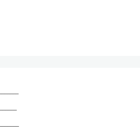
______
______
______