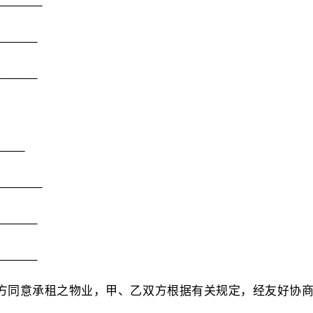
______
______
______
____
______
______
______
方同意承租之物业，甲、乙双方根据有关规定，经友好协