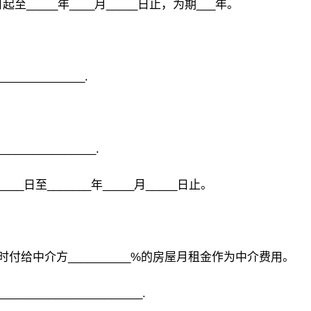
起至_____年____月_____日止，为期___年。
___________.
____________.
____日至_______年_____月_____日止。
方即时付给中介方__________%的房屋月租金作为中介费用。
_______________________.