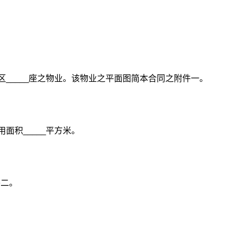
区_____座之物业。该物业之平面图简本合同之附件一。
面积_____平方米。
件二。