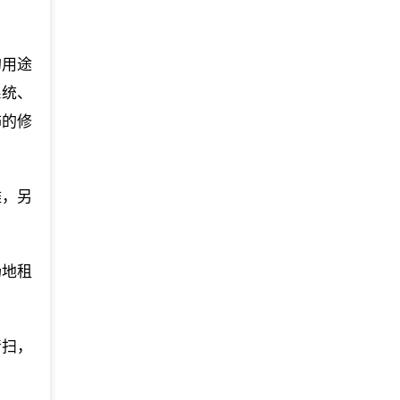
的用途
系统、
饰的修
摊，另
场地租
清扫，