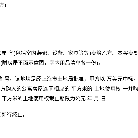
方)
室公寓房屋 套(包括室内装修、设备、家具等等)卖给乙方。本买卖
米(附房屋平面示意图，室内用品清单各一份)。
市 路 号，该地块是经上海市土地局批准，甲方以 万美元中标
此乙方购入的公寓房屋连同相应的 平方米的 土地使用权 一并
平方米的土地使用权截止期限为公元 年 月 日
同即行终止。