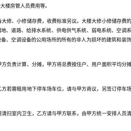
及大楼房管人员费用等。
设备大修、小修储存费，收费标准另议。大楼大修小修储存费
园地、道路、给排水系统、供电供气系统、弱电系统、空调
设备、空调设备的公用场所的所有的非人为损坏的建筑和装
由甲方负责计算、分摊，甲方将总费按住户、用户面积平均分
，乙方若需租用地下停车场车位，请与甲方商议，另签订停车
若需清扫室内卫生，乙方请与甲方联系，由甲方统一安排人员