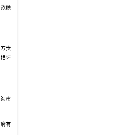
缴款额
甲方责
，损坏
上海市
政府有