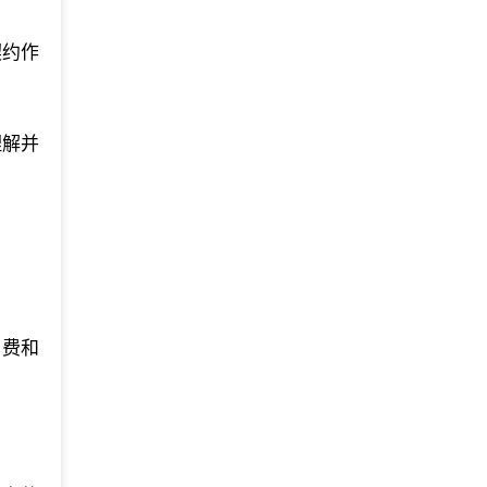
契约作
理解并
户费和