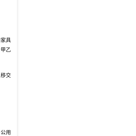
内家具
为甲乙
从移交
、公用