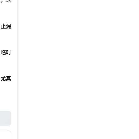
输，以
防止漏
要临时
，尤其