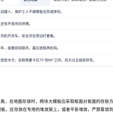
晃动撞人，保护工人不被模板压伤或摔伤。
，还有开塔吊的师傅。
，司机开吊车，安全员在旁边盯着看。
不牢，接着挂钩稳吊，最后放稳再松钩。
放垫木方，自稳角要卡在75°到80°之间，风大过五级就停吊。
°的自稳角，在地面存放时，两块大模板应采取板面对板面的存放
模板，应存放在专用的堆放架上，或者平卧堆放，严禁靠放