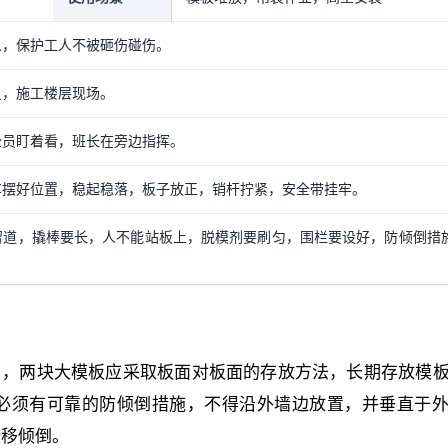
人，保护工人不被砸伤碰伤。
员，施工楼层现场。
全员盯着看，班长在旁边指挥。
车摆好位置，稳起稳落，板子放正，销杆拧紧，安全带挂牢。
cm留道，撬棒要长，人不能站板上，脱模剂要刷匀，围栏要设好，防倾倒措
角，两块大模板应采取板面对板面的存放方法，长期存放模
必须有可靠的防倾倒措施，不得沿外墙边放置，并垂直于
滑移倾倒。