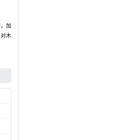
杆，加
。对木