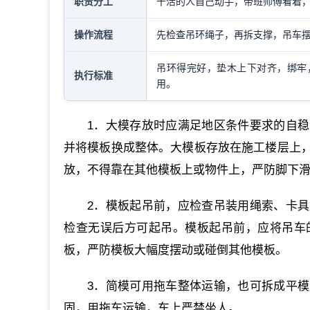
职责分工
干活的人自己动手，带班师傅看着
操作流程
先检查吊环绳子，再拆支撑，吊车
吊环得完好，垫木上下对齐，绑牢，
执行标准
用。
1．大模存放时应满足地区条件要求的自
并将模板换成整体。大模板存放在施工楼层上
放，不得靠在其他模板上或物件上，严防脚下
2．模板起吊前，应检查吊装用绳索、卡
检查无误后方可起吊。模板起吊前，应将吊车
板，严防模板大幅度摆动或碰倒其他模板。
3．简模可用拖车整体运输，也可拆成平
固，用拖车运输，车上严禁坐人。