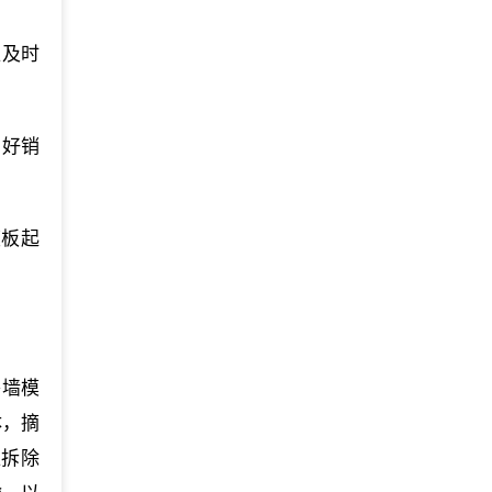
应及时
穿好销
模板起
外墙模
体，摘
位拆除