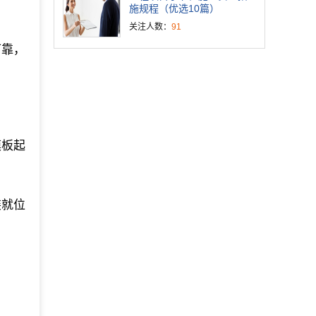
施规程（优选10篇）
关注人数：
91
可靠，
模板起
装就位