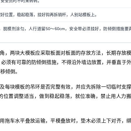
，安全员时不时来转转。
摆好位置，稳起稳落，挂好钩再拆销杆，人别站模板上。
脱模剂涂匀，人行道留50～60cm，安全带必须挂好，防倾倒措施要
稳角，两块大模板应采取板面对板面的存放方法，长期存放
，必须有可靠的防倾倒措施，不得沿外墙边放置，并垂直于
滑移倾倒。
具及每块模板的吊环是否完整有效，并应先拆除一切临时支
的位置调整适当，做到稳起稳落，就位准确，禁止用人力
模用拖车水平叠放运输，平模叠放时，垫木必须上下对齐，