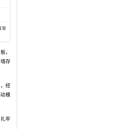
真管
模板，
外墙存
撑，经
搬动模
绑扎牢