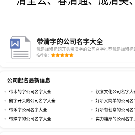
清全公、春清通、成清美
带清字的公司名字大全
我是加粗标题开头带清字的公司名字推荐我是加粗标
也指民众的希望，心愿，治理，财富。与清字搭配用
推荐度：
顺利，人才济济。【铭清】…
公司起名最新信息
带木的字公司名字大全
饮食文化公司名字大
凯字开头的公司名字大全
好听又简单的公司名
带禾字公司名字大全
好听有创意的公司名
带婷字的公司名字大全
实力雄厚的公司名字