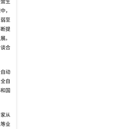
经营生
程中，
由弱至
不断提
发展。
洽谈合
全自动
。全自
书和国
一家从
包等业