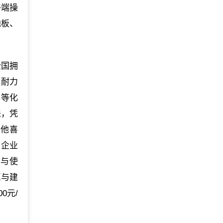
终端操
地板、
全国拥
、耐力
料等化
来，凭
本他喜
名企业
念与使
愿与建
0元/