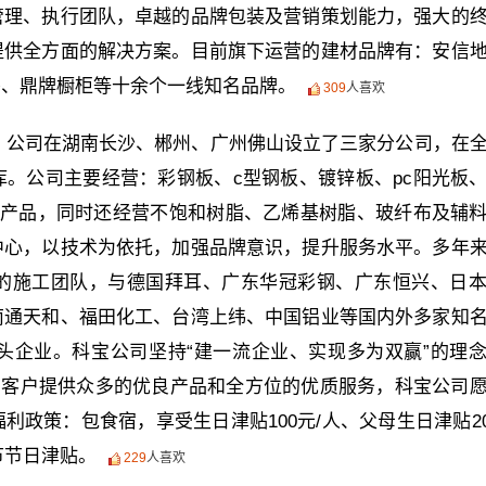
管理、执行团队，卓越的品牌包装及营销策划能力，强大的
提供全方面的解决方案。目前旗下运营的建材品牌有：安信
漆、鼎牌橱柜等十余个一线知名品牌。
309
人喜欢
年，公司在湖南长沙、郴州、广州佛山设立了三家分公司，在
。公司主要经营：彩钢板、c型钢板、镀锌板、pc阳光板
等产品，同时还经营不饱和树脂、乙烯基树脂、玻纤布及辅
中心，以技术为依托，加强品牌意识，提升服务水平。多年
的施工团队，与德国拜耳、广东华冠彩钢、广东恒兴、日
南通天和、福田化工、台湾上纬、中国铝业等国内外多家知
头企业。科宝公司坚持“建一流企业、实现多为双赢”的理
为客户提供众多的优良产品和全方位的优质服务，科宝公司
政策：包食宿，享受生日津贴100元/人、父母生日津贴20
节节日津贴。
229
人喜欢