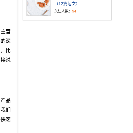
（12篇范文）
关注人数：
94
、主营
年的深
象。比
直接说
的产品
“我们
够快速