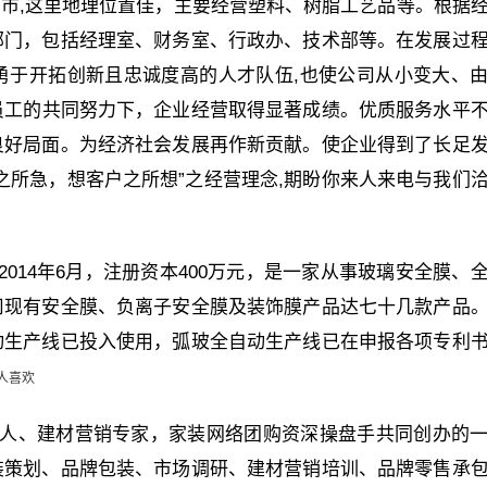
州市,这里地理位置佳，主要经营塑料、树脂工艺品等。根据
部门，包括经理室、财务室、行政办、技术部等。在发展过
勇于开拓创新且忠诚度高的人才队伍,也使公司从小变大、
体员工的共同努力下，企业经营取得显著成绩。优质服务水平
良好局面。为经济社会发展再作新贡献。使企业得到了长足
户之所急，想客户之所想”之经营理念,期盼你来人来电与我们
014年6月，注册资本400万元，是一家从事玻璃安全膜、
司现有安全膜、负离子安全膜及装饰膜产品达七十几款产品
动生产线已投入使用，弧玻全自动生产线已在申报各项专利
人喜欢
人、建材营销专家，家装网络团购资深操盘手共同创办的
装策划、品牌包装、市场调研、建材营销培训、品牌零售承