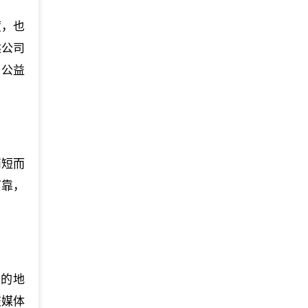
度，也
述公司
与公益
简短而
可靠，
业的地
交媒体