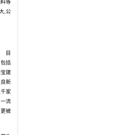
辅料等
大,公
。 目
理包括
华宝建
大良新
让千家
，一流
，更被