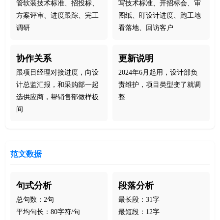
管软装技术标准、招投标、
写技术标准、开招标会、审
方案评审、进度跟踪、完工
图纸、盯设计进度、跑工地
调研
看落地、回访客户
协作关系
更新说明
跟项目经理对接进度，向设
2024年6月起用，设计部负
计总监汇报，和采购部一起
责维护，项目类型变了就调
选供应商，帮销售部做样板
整
间
范文数据
句式分析
段落分析
总句数：2句
最长段：31字
平均句长：80字符/句
最短段：12字