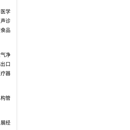
、医学
超声诊
装食品
空气净
进出口
医疗器
机构管
开展经