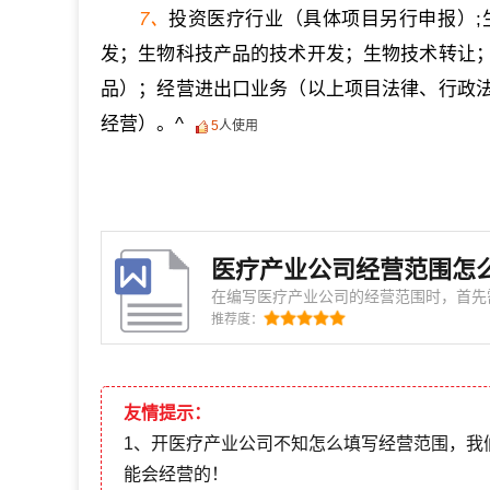
7、
投资医疗行业（具体项目另行申报）
发；生物科技产品的技术开发；生物技术转让
品）；经营进出口业务（以上项目法律、行政
经营）。^
5
人使用
医疗产业公司经营范围怎
在编写医疗产业公司的经营范围时，首先
向。通常情况下，医疗产业涵盖范围较广
推荐度：
多个领域。因此，确定经营范围的过程需
因素综合考量。比如，如果公司主要涉及
友情提示：
1、开医疗产业公司不知怎么填写经营范围，我
能会经营的！