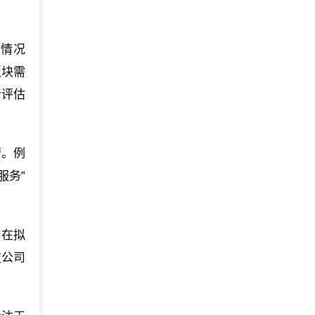
种情况
板块需
新评估
营。例
服务”
司在拟
技公司