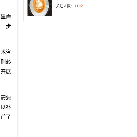
关注人数：
1192
这里需
进一步
技术咨
，则必
划开展
。
往需要
可以补
提前了