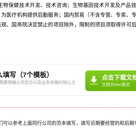
;生物保健技术开发、技术咨询；生物基因技术开发及产品
；为医疗机构提供后勤服务；国内贸易（不含专营、专卖、
法规、国务院决定禁止的项目除外，限制的项目须取得许可
么填写（7个模板）
点击下载文
需要明确公司定位以及业务发展的核心方
文档为doc格式
，从医疗器械到医疗服务，再到医药研发等
要结合公司资源、市场环境以及政策法规等
医疗器械方
们可以参考上面同行公司的范本填写，填写近期要经营的和后期