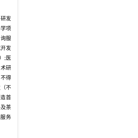
的研发
科学项
咨询服
究开发
）;医
技术研
目不得
发（不
人造首
料及茶
易服务