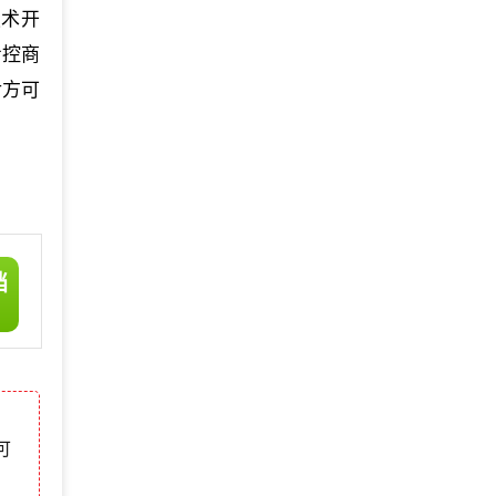
技术开
专控商
后方可
档
可