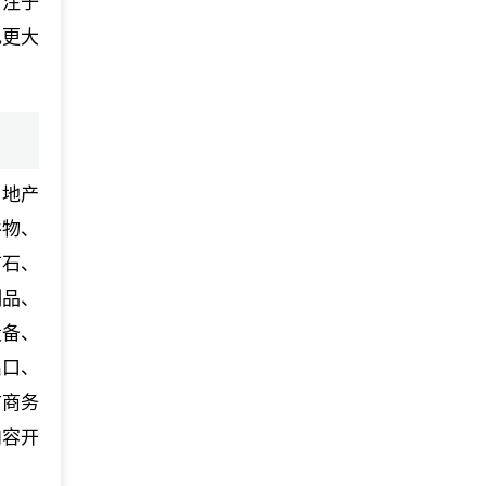
专注于
现更大
房地产
谷物、
矿石、
制品、
设备、
出口、
市商务
内容开