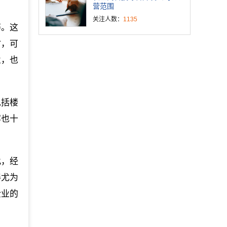
营范围
关注人数：
1135
等。这
时，可
业，也
包括楼
容也十
此，经
得尤为
企业的