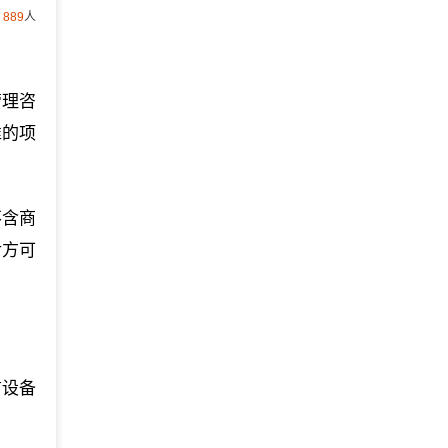
889
人
管理咨
准的项
不含商
后方可
信设备