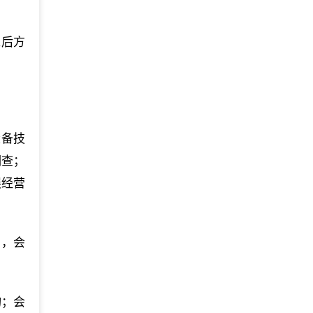
准后方
设备技
调查；
展经营
售，会
询；会