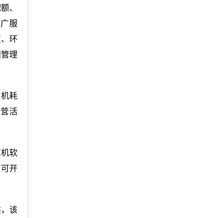
配额、
推广服
技、环
别管理
算机耗
经营活
算机软
方可开
供，该