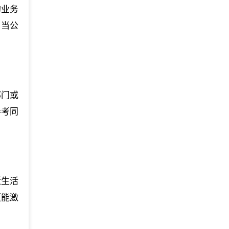
的业务
，当公
部门或
参考同
近生活
更能激