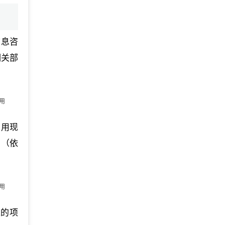
信息咨
相关部
用
利用现
。（依
用
准的项