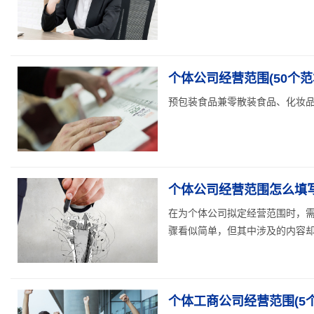
个体公司经营范围(50个范
预包装食品兼零散装食品、化妆品零售
个体公司经营范围怎么填写
在为个体公司拟定经营范围时，
骤看似简单，但其中涉及的内容却颇
个体工商公司经营范围(5个