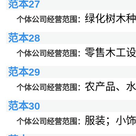
范本27
绿化树木
个体公司经营范围：
范本28
零售木工
个体公司经营范围：
范本29
农产品、
个体公司经营范围：
范本30
服装；小
个体公司经营范围：