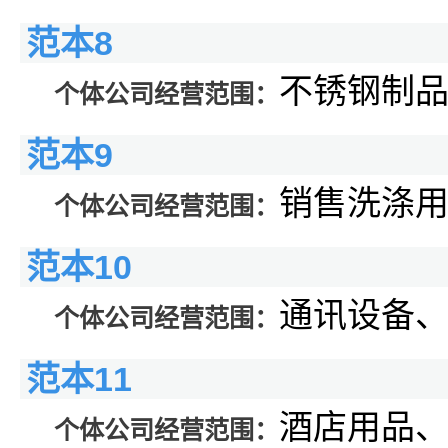
范本8
不锈钢制品销
个体公司经营范围：
范本9
销售洗涤
个体公司经营范围：
范本10
通讯设备
个体公司经营范围：
范本11
酒店用品
个体公司经营范围：