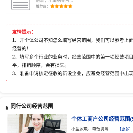
服装；小饰品零售…
推荐度：
友情提示：
1、开个体公司不知怎么填写经营范围，我们可以参考上
经营的！
2、填写多个行业的业务时，经营范围中的第一项经营项
平，排错顺序，会有损失。
3、准备申请核定征收的新设企业，应避免经营范围中出
同行公司经营范围
个体工商户公司经营范围(
小型家电、电饭煲等… ...
[更多]