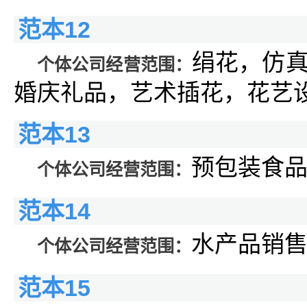
范本12
绢花，仿
个体公司经营范围：
婚庆礼品，艺术插花，花艺
范本13
预包装食
个体公司经营范围：
范本14
水产品销
个体公司经营范围：
范本15