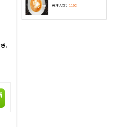
关注人数：
1192
租赁，
档