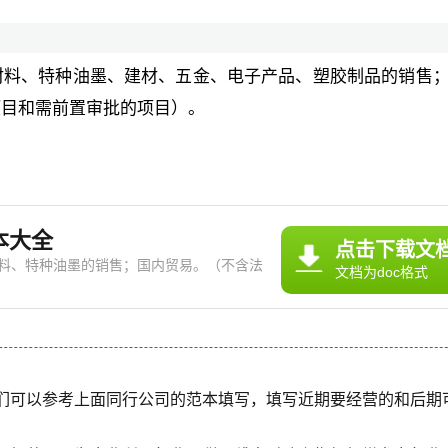
材料、特种油墨、建材、五金、电子产品、塑胶制品的销售
项目和需前置审批的项目）。
本大全
点击下载文
料、特种油墨的销售；国内贸易。（不含法
文档为doc格式
目）； 防伪油墨公司经营范
【依法须经批准的项目，经相关部门批准后
们可以参考上面同行公司的范本填写，填写近期要经营的和后期