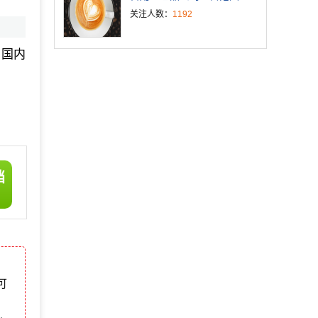
关注人数：
1192
；国内
档
可