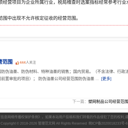
项经营项目为企业所属行业，税局稽查时选案指标经常参考行业
范围中出现不允许核定征收的经营范围。
营范围
444
人关注
围防伪油墨、防伪材料、特种油墨的销售；国内贸易。（不含法律、行政
前置审批的项目）； 防伪油墨公司经营范围防伪油墨 ...
[更多]
下一篇：
塑网制品公司经营范
《信息网络传播权保护条例》，如果本站用户投稿和我们转载的作品侵犯了您的权利,
Copyright © 2018-2026 管理范文网 All Rights Reserved
皖ICP备2020018233号-6