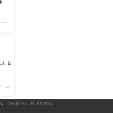
水
法规、国
围
请在一个月内通知我们，我们会及时删除。