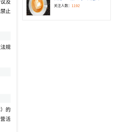
会议及
关注人数：
1192
规禁止
政法规
体）的
经营活