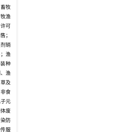
；畜牧
畜牧渔
含许可
销售；
毒剂销
售；渔
包装种
副、渔
；草及
；非食
电子元
固体废
污染防
宣传服