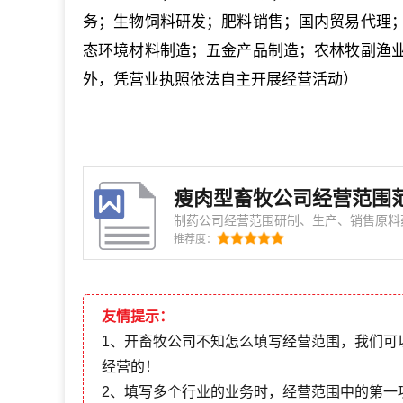
务；生物饲料研发；肥料销售；国内贸易代理
态环境材料制造；五金产品制造；农林牧副渔
外，凭营业执照依法自主开展经营活动）
瘦肉型畜牧公司经营范围
制药公司经营范围研制、生产、销售原料
营）。 建材公司经营范围建筑材料、装饰材料（不含危险化学品）、钢材销售（依
推荐度：
法须经批准的项目，经相关部门批准后方可开展经营活
围设计、制作、代理、发布招牌、字牌、
友情提示：
1、开畜牧公司不知怎么填写经营范围，我们可
经营的！
2、填写多个行业的业务时，经营范围中的第一