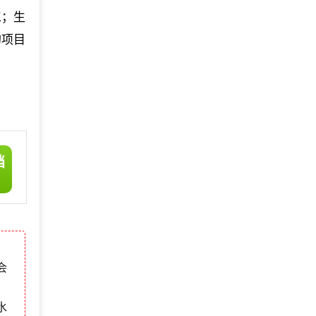
工；生
的项目
档
会
水