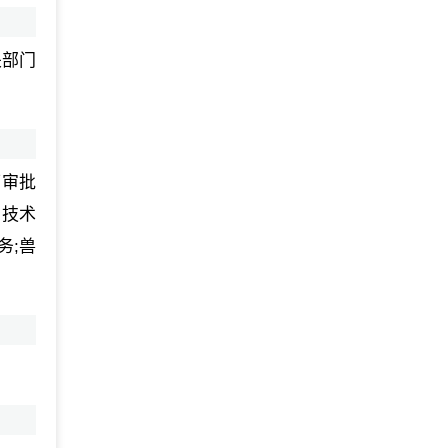
关部门
可审批
治技术
务;兽