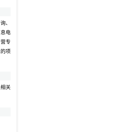
咨询、
信息电
专营专
准的项
经相关