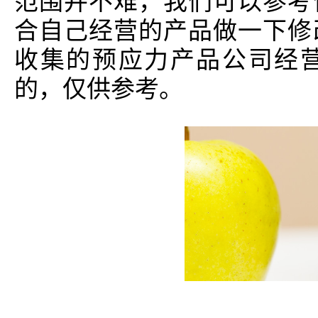
范围并不难，我们可以参考
合自己经营的产品做一下修
收集的预应力产品公司经
的，仅供参考。