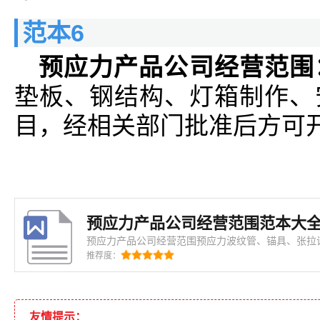
范本6
预应力产品公司经营范围
垫板、钢结构、灯箱制作、
目，经相关部门批准后方可
预应力产品公司经营范围范本大
预应力产品公司经营范围预应力波纹管、锚具、张拉
术咨询、技术服务。 预应力产品公司经营范围预应力产品的检验测试。 预应力产品
推荐度：
公司经营范围预应力锚具、波纹管、钢绞线及其他预
售。（经营范围涉及国家专项审批的
友情提示：