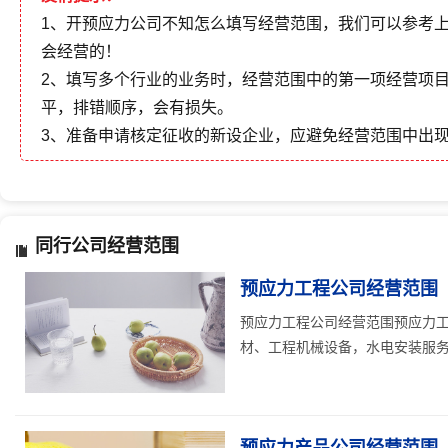
1、开预应力公司不知怎么填写经营范围，我们可以参考
会经营的！
2、填写多个行业的业务时，经营范围中的第一项经营项
平，排错顺序，会有损失。
3、准备申请核定征收的新设企业，应避免经营范围中出
同行公司经营范围
预应力工程公司经营范围
预应力工程公司经营范围预应力
材、工程机械设备，水电安装服务。
预应力产品公司经营范围