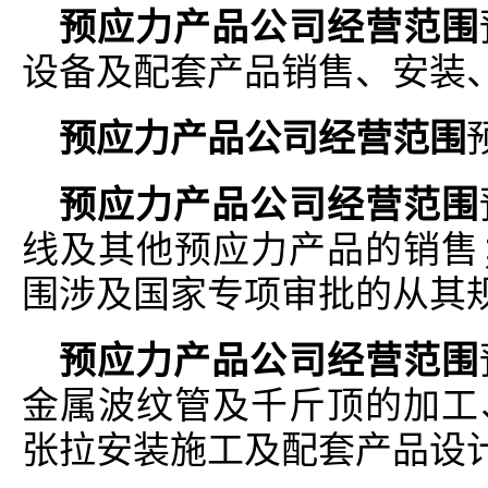
预应力产品公司经营范围
设备及配套产品销售、安装
预应力产品公司经营范围
预应力产品公司经营范围
线及其他预应力产品的销售
围涉及国家专项审批的从其
预应力产品公司经营范围
金属波纹管及千斤顶的加工
张拉安装施工及配套产品设