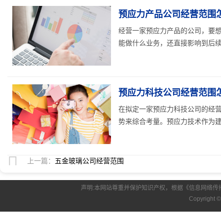
预应力产品公司经营范围怎
经营一家预应力产品的公司，要
能做什么业务，还直接影响到后续的
预应力科技公司经营范围怎
在拟定一家预应力科技公司的经
势来综合考量。预应力技术作为建筑
上一篇：
五金玻璃公司经营范围
声明:本网站尊重并保护知识产权，根据《信息网络传
Copyright