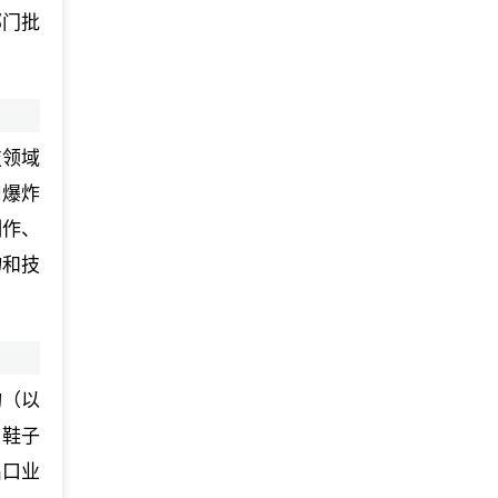
部门批
技领域
用爆炸
制作、
物和技
询（以
、鞋子
出口业