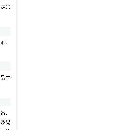
决定禁
校准、
商品中
设备、
品及易