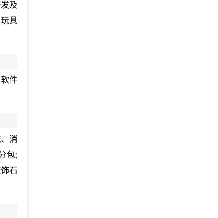
开发及
、玩具
、软件
洗、消
分包;
装饰石