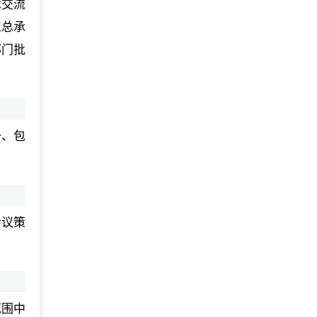
术交流
工总承
部门批
备、包
会议策
范围中