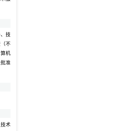
务、技
查（不
计算机
经批准
及技术