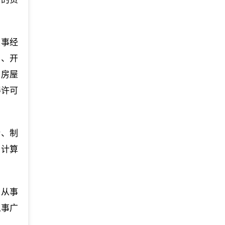
从事经
产、开
；房屋
得许可
计、制
；计算
；从事
从事广