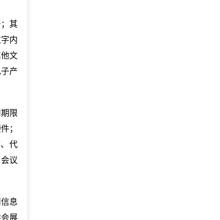
务；其
数字内
其他文
电子产
和期限
硬件；
作、代
；会议
问信息
供会展