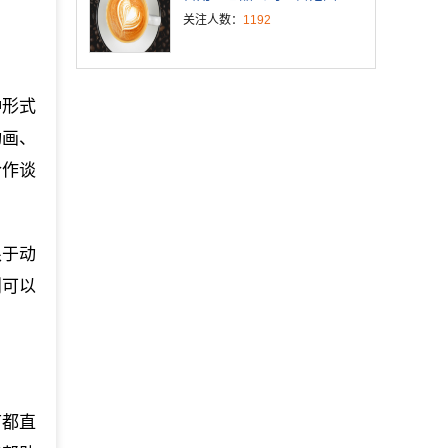
关注人数：
1192
种形式
动画、
合作谈
限于动
则可以
节都直