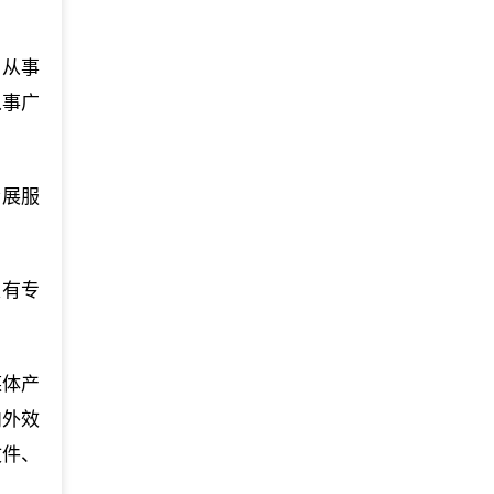
；从事
从事广
会展服
家有专
媒体产
内外效
文件、