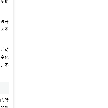
能帮助
通过开
服务不
营活动
的变化
话，不
术的转
口的货