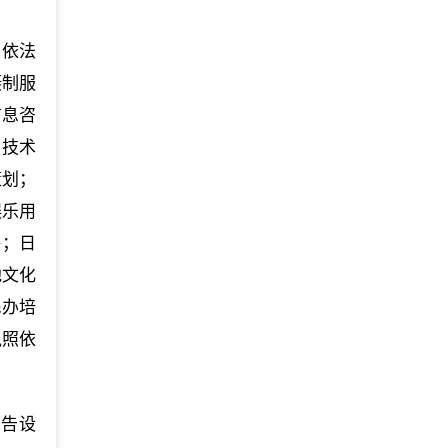
（依法
摄制服
信息咨
、技术
策划；
娱乐用
售；日
他文化
民办培
执照依
广告设