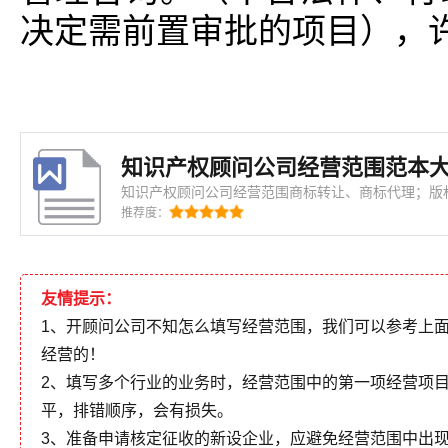
决定需前置审批的项目），
知识产权顾问公司经营范围范本
知识产权顾问公司经营范围商标转让、商标代理；版
服务；软件的登记代理服务；集成电路布图设计代理服务；版
推荐度：
问公司经营范围商标代理；经济信息咨询。（企业依
活动；依法须经批准的项目，经相关
友情提示：
1、开顾问公司不知怎么填写经营范围，我们可以参考上
经营的！
2、填写多个行业的业务时，经营范围中的第一项经营项
平，排错顺序，会有损失。
3、准备申请核定征收的新设企业，应避免经营范围中出