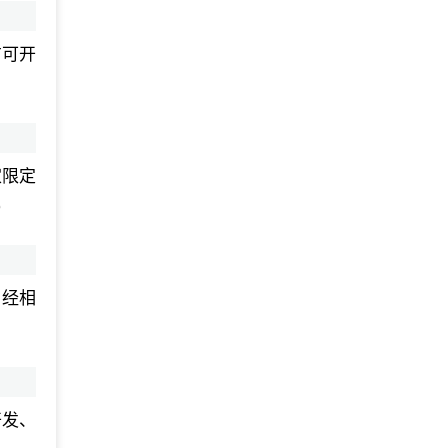
方可开
家限定
）
，经相
开发、