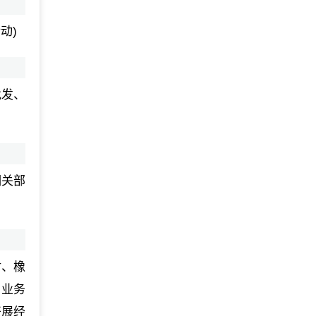
动)
批发、
相关部
材、橡
口业务
开展经