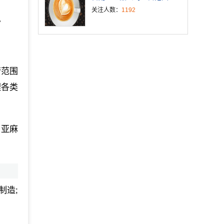
关注人数：
1192
。
营范围
理各类
；亚麻
制造;