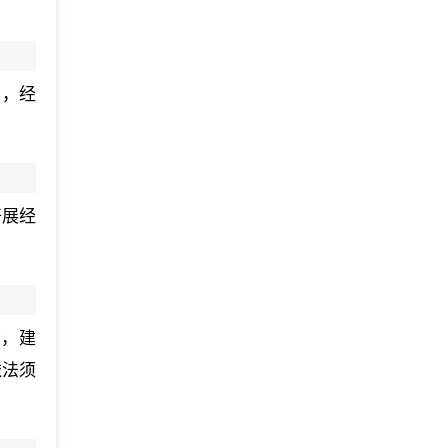
目，经
开展经
货，建
依法须